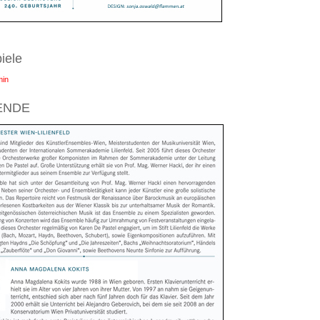
iele
min
ENDE